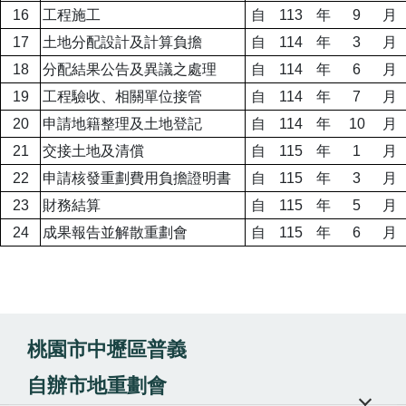
16
工程施工
自
113
年
9
月
17
土地分配設計及計算負擔
自
114
年
3
月
18
分配結果公告及異議之處理
自
114
年
6
月
19
工程驗收、相關單位接管
自
114
年
7
月
20
申請地籍整理及土地登記
自
114
年
10
月
21
交接土地及清償
自
115
年
1
月
22
申請核發重劃費用負擔證明書
自
115
年
3
月
23
財務結算
自
115
年
5
月
24
成果報告並解散重劃會
自
115
年
6
月
桃園市中壢區普義
自辦市地重劃會