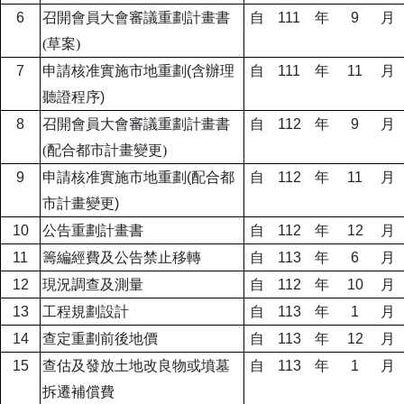
6
召開會員大會審議重劃計畫書
自
111
年
9
月
(
草案
)
7
申請核准實施市地重劃
(
含辦理
自
111
年
11
月
聽證程序
)
8
召開會員大會審議重劃計畫書
自
112
年
9
月
(
配合都市計畫變更
)
9
申請核准實施市地重劃
(
配合都
自
112
年
11
月
市計畫變更
)
10
公告重劃計畫書
自
112
年
12
月
11
籌編經費及公告禁止移轉
自
113
年
6
月
12
現況調查及測量
自
112
年
10
月
13
工程規劃設計
自
113
年
1
月
14
查定重劃前後地價
自
113
年
12
月
15
查估及發放土地改良物或墳墓
自
113
年
1
月
拆遷補償費