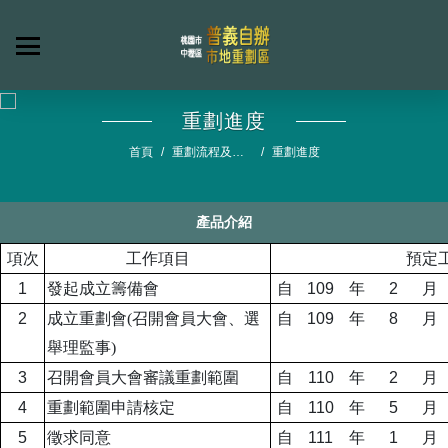
重劃進度
首頁
重劃流程及期
重劃進度
程
產品介紹
項次
工作項目
預定
1
發起成立籌備會
自
109
年
2
月
2
成立重劃會
(
召開會員大會、選
自
109
年
8
月
舉理監事
)
3
召開會員大會審議重劃範圍
自
110
年
2
月
4
重劃範圍申請核定
自
110
年
5
月
5
徵求同意
自
111
年
1
月