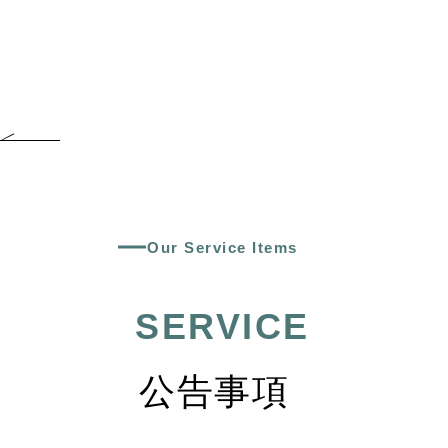
Our Service Items
SERVICE
公告事項